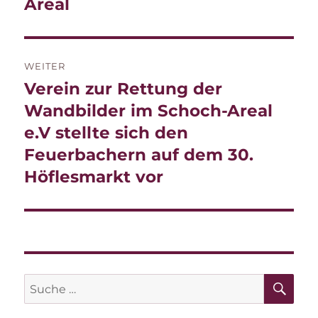
Beitrag:
Areal
WEITER
Verein zur Rettung der
Nächster
Beitrag:
Wandbilder im Schoch-Areal
e.V stellte sich den
Feuerbachern auf dem 30.
Höflesmarkt vor
SU
Suche
nach: