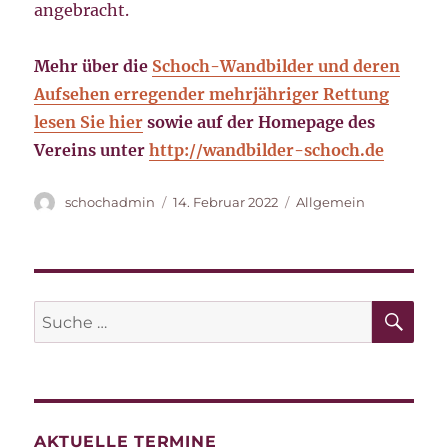
angebracht.
Mehr über die
Schoch-Wandbilder und deren
Aufsehen erregender mehrjähriger Rettung
lesen Sie hier
sowie auf der Homepage des
Vereins unter
http://wandbilder-schoch.de
Autor
Veröffentlicht
Kategorien
schochadmin
14. Februar 2022
Allgemein
am
SU
Suche
nach:
AKTUELLE TERMINE