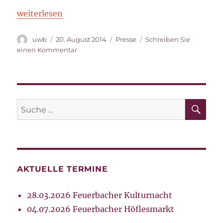
„20.000 Euro zur Rettung der Schoch-Wandbilder“
weiterlesen
Autor
Veröffentlicht
Kategorien
uwb
20. August 2014
Presse
Schreiben Sie
am
zu
einen Kommentar
20.000
Euro
zur
Rettung
der
SU
Suche
Schoch-
nach:
Wandbilder
AKTUELLE TERMINE
28.03.2026 Feuerbacher Kulturnacht
04.07.2026 Feuerbacher Höflesmarkt