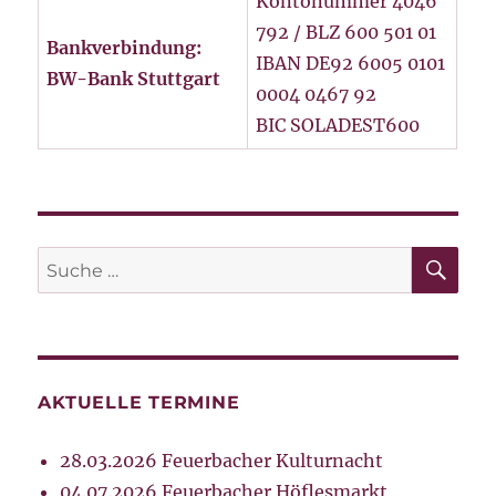
Kontonummer 4046
792 / BLZ 600 501 01
Bankverbindung:
IBAN DE92 6005 0101
BW-Bank Stuttgart
0004 0467 92
BIC SOLADEST600
SU
Suche
nach:
AKTUELLE TERMINE
28.03.2026 Feuerbacher Kulturnacht
04.07.2026 Feuerbacher Höflesmarkt