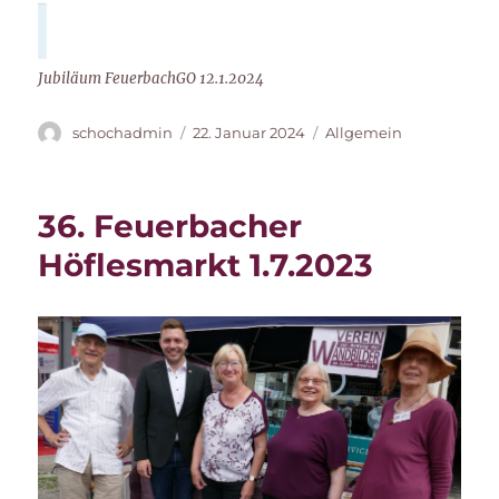
Jubiläum FeuerbachGO 12.1.2024
Autor
Veröffentlicht
Kategorien
schochadmin
22. Januar 2024
Allgemein
am
36. Feuerbacher
Höflesmarkt 1.7.2023