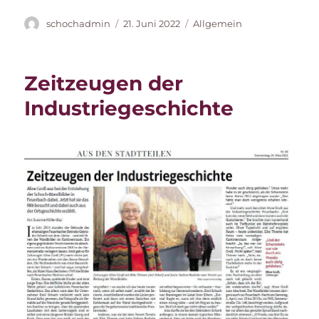
Autor
Veröffentlicht
Kategorien
schochadmin
21. Juni 2022
Allgemein
am
Zeitzeugen der
Industriegeschichte