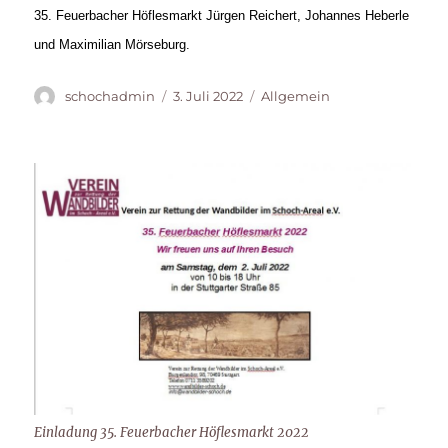
3
5. Feuerbacher Höflesmarkt
Jürgen Reichert, Johannes Heberle
und Maximilian Mörseburg.
Autor
Veröffentlicht
Kategorien
schochadmin
3. Juli 2022
Allgemein
am
Einladung 35. Feuerbacher Höflesmarkt 2022