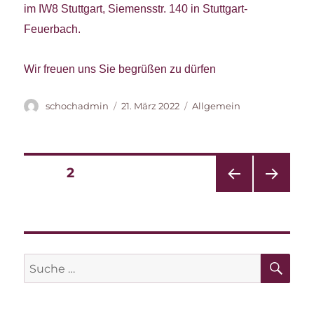
im IW8 Stuttgart, Siemensstr. 140 in Stuttgart-
Feuerbach.
Wir freuen uns Sie begrüßen zu dürfen
Autor
Veröffentlicht
Kategorien
schochadmin
21. März 2022
Allgemein
am
Beitragsnavigation
SEITE
2
VOR
NÄC
HERI
HSTE
GE
SEIT
SEIT
E
E
SU
Suche
nach: