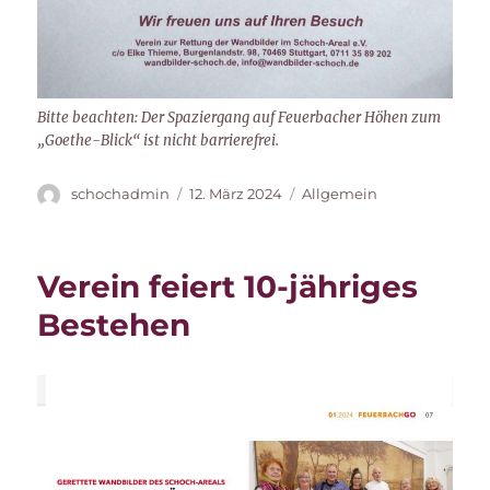
Bitte beachten: Der Spaziergang auf Feuerbacher Höhen zum
„Goethe-Blick“ ist nicht barrierefrei.
Autor
Veröffentlicht
Kategorien
schochadmin
12. März 2024
Allgemein
am
Verein feiert 10-jähriges
Bestehen