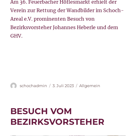
Am 36. Feuerbacher Höflesmarkt erhielt der
Verein zur Rettung der Wandbilder im Schoch-
Areal e.V. prominenten Besuch von
Bezirksvorsteher Johannes Heberle und dem
GHV.
Autor
Veröffentlicht
Kategorien
schochadmin
3. Juli 2023
Allgemein
am
BESUCH VOM
BEZIRKSVORSTEHER