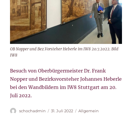
OB Nopper und Bez.Vorsteher Heberle im IW8 20.7.2022. Bild
IW8
Besuch von Oberbürgermeister Dr. Frank
Nopper und Bezirksvorsteher Johannes Heberle
bei den Wandbildern im IW8 Stuttgart am 20.
Juli 2022.
Autor
Veröffentlicht
Kategorien
schochadmin
31. Juli 2022
Allgemein
am