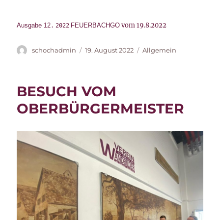
vom 19.8.2022
Ausgabe
12
FEUERBACHGO
.
2022
Autor
Veröffentlicht
Kategorien
schochadmin
19. August 2022
Allgemein
am
BESUCH VOM
OBERBÜRGERMEISTER